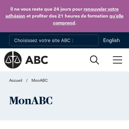
Skip to main content
Il ne vous reste que 24 jours
pour
renouveler votre
adhésion
et profiter des 21 heures de formation
qu’elle
comprend
.
English
Accueil
/
MonABC
MonABC