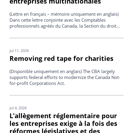
entreprises multinationales
(Lettre en français – mémoire uniquement en anglais)
Dans cette lettre conjointe avec les Comptables
professionnels agréés du Canada, la Section du droit
fiscal de l'ABC met en garde contre les difficultés de
mise en œuvre des nouvelles règles prévues par la Loi
sur l'impôt minimum mondial . La réponse du
gouvernement confirme qu'un allègement pratique
jui 11, 2026
sera offert aux déclarants qui font des efforts de bonne
Removing red tape for charities
foi pour se conformer.
(Disponible uniquement en anglais) The CBA largely
supports federal efforts to modernize the Canada Not-
for-profit Corporations Act.
jui 4, 2026
L’allègement réglementaire pour
les entreprises exige à la fois des
réformes législatives et des