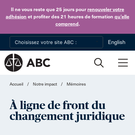
Skip to main content
Il ne vous reste que 25 jours
pour
renouveler votre
adhésion
et profiter des 21 heures de formation
qu’elle
comprend
.
English
Accueil
/
Notre impact
/
Mémoires
À ligne de front du
changement juridique