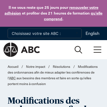
Skip to main content
Il ne vous reste que 25 jours
pour
renouveler votre
adhésion
et profiter des 21 heures de formation
qu’elle
comprend
.
English
Accueil
/
Notre impact
/
Résolutions
/
Modifications
des ordonnances afin de mieux adapter les conférences de
l’
ABC
aux besoins des membres et faire en sorte qu'elles
portent moins à confusion
Modifications des