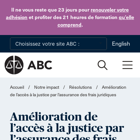
Skip to main content
Il ne vous reste que 23 jours
pour
renouveler votre
adhésion
et profiter des 21 heures de formation
qu’elle
comprend
.
English
Accueil
/
Notre impact
/
Résolutions
/
Amélioration
de l’accès à la justice par l’assurance des frais juridiques
Amélioration de
l’accès à la justice par
l’assurance des frais