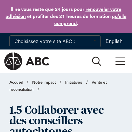
Skip to main content
Il ne vous reste que 24 jours
pour
renouveler votre
adhésion
et profiter des 21 heures de formation
qu’elle
comprend
.
English
Accueil
/
Notre impact
/
Initiatives
/
Vérité et
réconciliation
/
1.5 Collaborer avec
des conseillers
autochtones