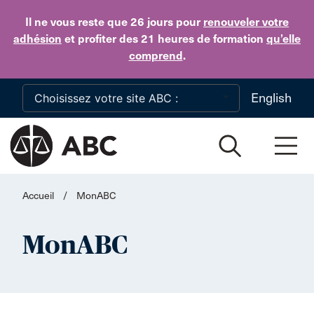
Skip to main content
Il ne vous reste que 26 jours
pour
renouveler votre
adhésion
et profiter des 21 heures de formation
qu’elle
comprend
.
English
Accueil
/
MonABC
MonABC