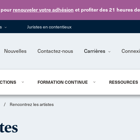
Skip to main content
pour
renouveler votre adhésion
et profiter des 21 heures d
ns
Juristes en contentieux
Nouvelles
Contactez-nous
Carrières
Connex
CTIONS
FORMATION CONTINUE
RESSOURCES
n
/
Rencontrez les artistes
tes