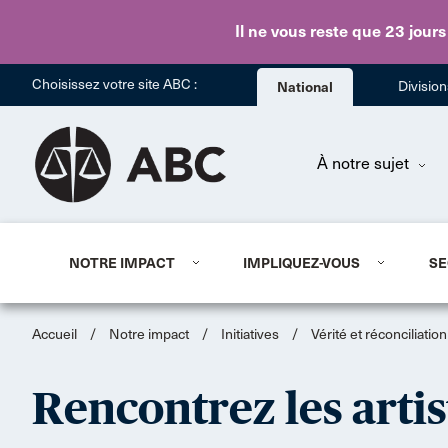
Il ne vous reste que 23 jours
Choisissez votre site ABC :
National
Divisio
À notre sujet
NOTRE IMPACT
IMPLIQUEZ-VOUS
SE
Accueil
/
Notre impact
/
Initiatives
/
Vérité et réconciliatio
Rencontrez les artis