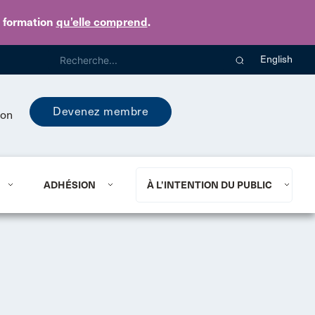
e formation
qu’elle comprend
.
English
Devenez membre
ion
ADHÉSION
À L’INTENTION DU PUBLIC