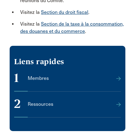
réunions du Comité.
Visitez la
Section du droit fiscal
.
Visitez la
Section de la taxe à la consommation,
des douanes et du commerce
.
Liens rapides
1
Membres
2
Ressources