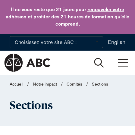
Skip to main content
Il ne vous reste que 21 jours
pour
renouveler votre
adhésion
et profiter des 21 heures de formation
qu’elle
comprend
.
English
Accueil
/
Notre impact
/
Comités
/
Sections
Sections