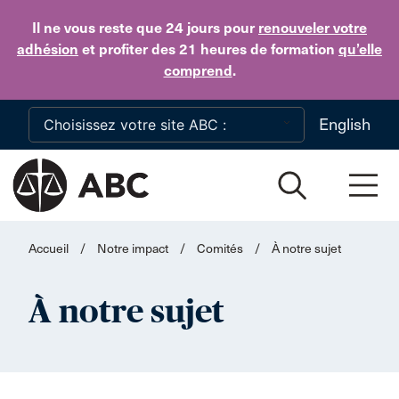
Skip to main content
Il ne vous reste que 24 jours
pour
renouveler votre
adhésion
et profiter des 21 heures de formation
qu’elle
comprend
.
English
Accueil
/
Notre impact
/
Comités
/
À notre sujet
À notre sujet