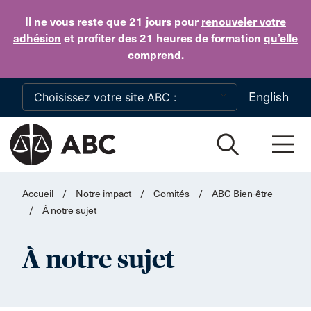
Skip to main content
Il ne vous reste que 21 jours
pour
renouveler votre
adhésion
et profiter des 21 heures de formation
qu’elle
comprend
.
English
Accueil
/
Notre impact
/
Comités
/
ABC Bien-être
/
À notre sujet
À notre sujet