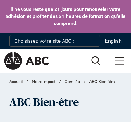
Skip to main content
Il ne vous reste que 21 jours
pour
renouveler votre
adhésion
et profiter des 21 heures de formation
qu’elle
comprend
.
English
Accueil
/
Notre impact
/
Comités
/
ABC Bien-être
ABC Bien-être