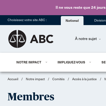
Il ne vous reste que 24 jours
Choisissez votre site ABC :
National
Divisio
À notre sujet
NOTRE IMPACT
IMPLIQUEZ-VOUS
SE
Accueil
/
Notre impact
/
Comités
/
Accès à la justice
/
Membres