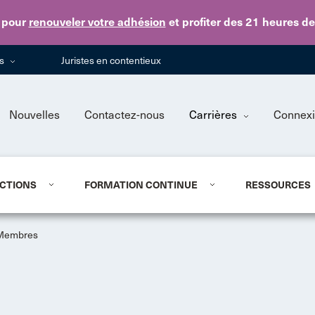
Skip to main content
pour
renouveler votre adhésion
et profiter des 21 heures d
ns
Juristes en contentieux
Nouvelles
Contactez-nous
Carrières
Connex
CTIONS
FORMATION CONTINUE
RESSOURCES
Membres