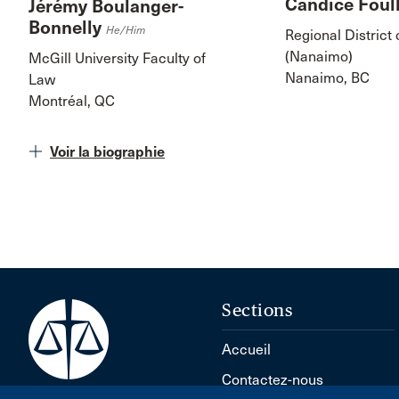
Candice Fou
Jérémy Boulanger-
Bonnelly
He/him
Regional District
(Nanaimo)
McGill University Faculty of
Nanaimo, BC
Law
Montréal, QC
Voir la biographie
Sections
Accueil
Contactez-nous