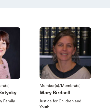
re(s)
Member(s)/Membre(s)
Batycky
Mary Birdsell
y Family
Justice for Children and
Youth