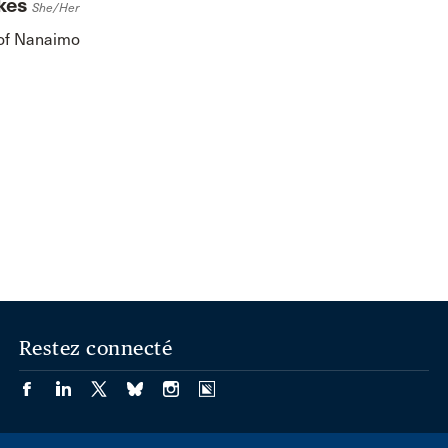
lkes
She/her
 of Nanaimo
Restez connecté