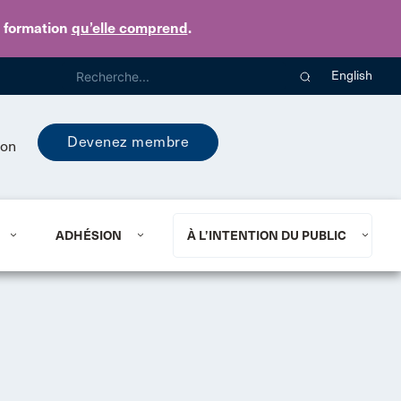
e formation
qu’elle comprend
.
English
Devenez membre
ion
ADHÉSION
À L’INTENTION DU PUBLIC