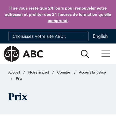
Skip to main content
Il ne vous reste que 24 jours
pour
renouveler votre
adhésion
et profiter des 21 heures de formation
qu’elle
comprend
.
English
Accueil
/
Notre impact
/
Comités
/
Accès à la justice
/
Prix
Prix