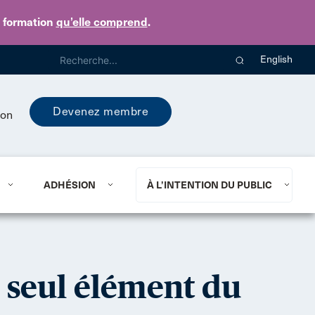
e formation
qu’elle comprend
.
English
Devenez membre
ion
ADHÉSION
À L’INTENTION DU PUBLIC
 seul élément du