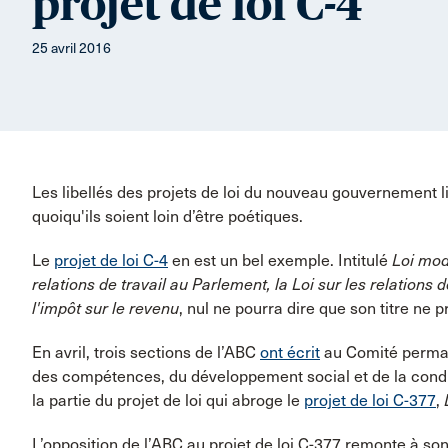
projet de loi C-4
25 avril 2016
Les libellés des projets de loi du nouveau gouvernement l
quoiqu'ils soient loin d’être poétiques.
Le
projet de loi C-4
en est un bel exemple. Intitulé
Loi modi
relations de travail au Parlement, la Loi sur les relations d
l'impôt sur le revenu
, nul ne pourra dire que son titre ne
En avril, trois sections de l’ABC
ont écrit
au Comité perma
des compétences, du développement social et de la con
la partie du projet de loi qui abroge le
projet de loi C-377
,
L’opposition de l’ABC au projet de loi C-377 remonte à 