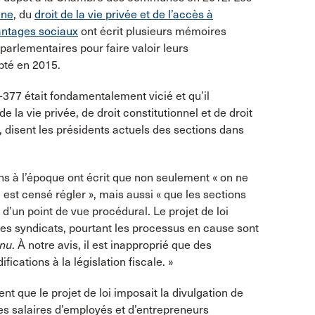
nne
, du
droit de la vie privée et de l’accès à
vantages sociaux
ont écrit plusieurs mémoires
arlementaires pour faire valoir leurs
pté en 2015.
C-377 était fondamentalement vicié et qu’il
la vie privée, de droit constitutionnel et de droit
», disent les présidents actuels des sections dans
ns à l’époque ont écrit que non seulement « on ne
 est censé régler », mais aussi « que les sections
 d’un point de vue procédural. Le projet de loi
 des syndicats, pourtant les processus en cause sont
enu
. À notre avis, il est inapproprié que des
fications à la législation fiscale. »
ent que le projet de loi imposait la divulgation de
s salaires d’employés et d’entrepreneurs