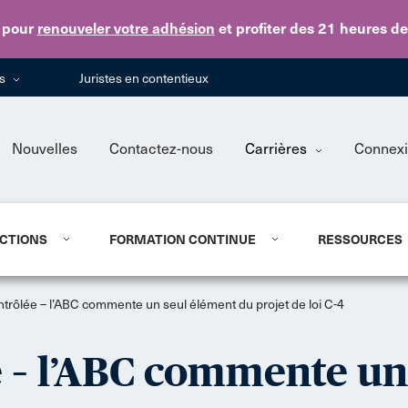
Skip to main content
pour
renouveler votre adhésion
et profiter des 21 heures d
ns
Juristes en contentieux
Nouvelles
Contactez-nous
Carrières
Connex
CTIONS
FORMATION CONTINUE
RESSOURCES
trôlée – l’ABC commente un seul élément du projet de loi C-4
e – l’ABC commente un