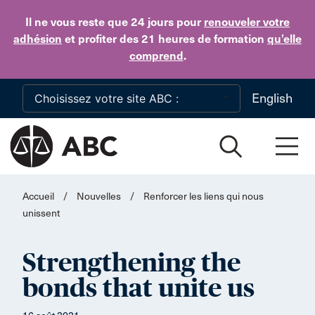
Skip to main content
Il ne vous reste que 24 jours
pour
renouveler votre
adhésion
et profiter des 21 heures de formation
qu’elle
comprend
.
English
Accueil
/
Nouvelles
/
Renforcer les liens qui nous
unissent
Strengthening the
bonds that unite us