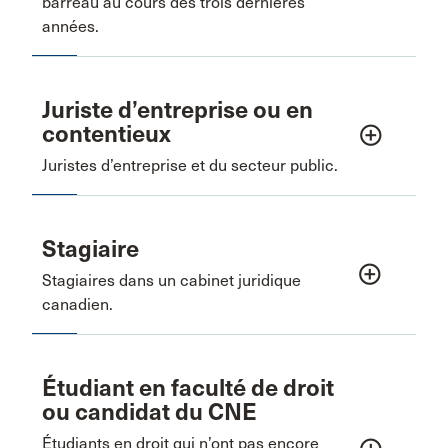
barreau au cours des trois dernières
années.
Juriste d’entreprise ou en
contentieux
add_circle_outline
Juristes d’entreprise et du secteur public.
Stagiaire
add_circle_outline
Stagiaires dans un cabinet juridique
canadien.
Étudiant en faculté de droit
ou candidat du CNE
Étudiants en droit qui n’ont pas encore