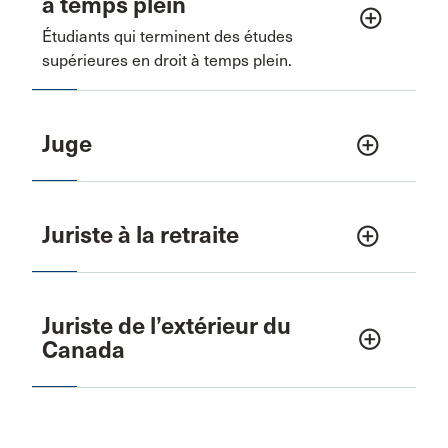
à temps plein
add_circle_outline
Étudiants qui terminent des études
supérieures en droit à temps plein.
Juge
add_circle_outline
Juriste à la retraite
add_circle_outline
Juriste de l’extérieur du
add_circle_outline
Canada