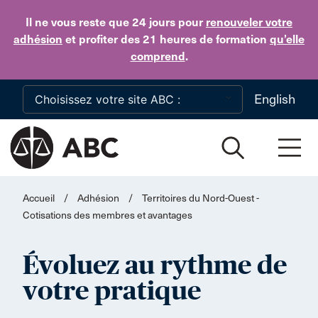
Skip to main content
Il ne vous reste que 24 jours
pour
renouveler votre
adhésion
et profiter des 21 heures de formation
qu’elle
comprend
.
English
Accueil
/
Adhésion
/
Territoires du Nord-Ouest -
Cotisations des membres et avantages
Évoluez au rythme de
votre pratique