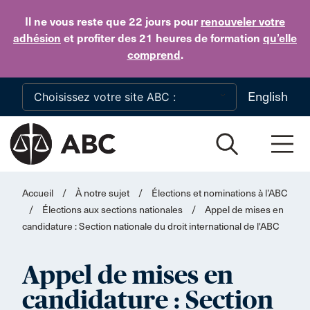
Skip to main content
Il ne vous reste que 22 jours
pour
renouveler votre
adhésion
et profiter des 21 heures de formation
qu’elle
comprend
.
English
Accueil
/
À notre sujet
/
Élections et nominations à l’ABC
/
Élections aux sections nationales
/
Appel de mises en
candidature : Section nationale du droit international de l'ABC
Appel de mises en
candidature : Section