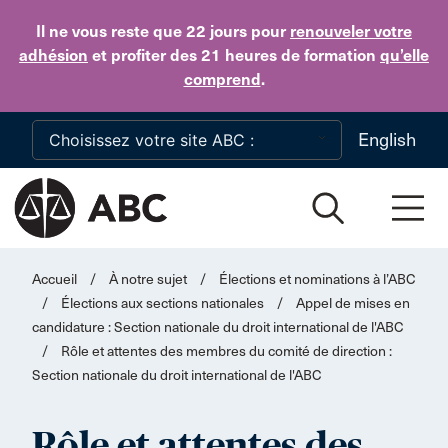
Skip to main content
Il ne vous reste que 22 jours
pour
renouveler votre
adhésion
et profiter des 21 heures de formation
qu’elle
comprend
.
English
Accueil
/
À notre sujet
/
Élections et nominations à l’ABC
/
Élections aux sections nationales
/
Appel de mises en
candidature : Section nationale du droit international de l'ABC
/
Rôle et attentes des membres du comité de direction :
Section nationale du droit international de l'ABC
Rôle et attentes des