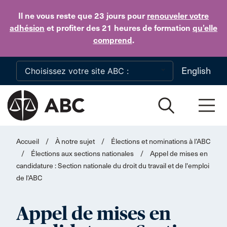
Skip to main content
Il ne vous reste que 23 jours
pour
renouveler votre
adhésion
et profiter des 21 heures de formation
qu’elle
comprend
.
English
Accueil
/
À notre sujet
/
Élections et nominations à l’ABC
/
Élections aux sections nationales
/
Appel de mises en
candidature : Section nationale du droit du travail et de l'emploi
de l'ABC
Appel de mises en