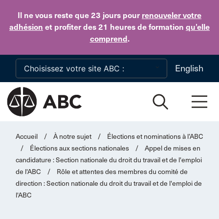
Skip to main content
Il ne vous reste que 23 jours
pour
renouveler votre
adhésion
et profiter des 21 heures de formation
qu’elle
comprend
.
English
Accueil
/
À notre sujet
/
Élections et nominations à l’ABC
/
Élections aux sections nationales
/
Appel de mises en
candidature : Section nationale du droit du travail et de l'emploi
de l'ABC
/
Rôle et attentes des membres du comité de
direction : Section nationale du droit du travail et de l'emploi de
l'ABC