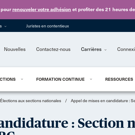
Skip to main content
pour
renouveler votre adhésion
et profiter des 21 heures d
ns
Juristes en contentieux
Nouvelles
Contactez-nous
Carrières
Connex
CTIONS
FORMATION CONTINUE
RESSOURCES
Élections aux sections nationales
/
Appel de mises en candidature : Sec
andidature : Section n