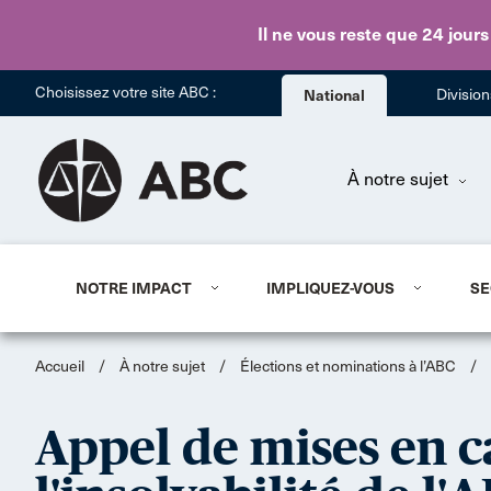
Il ne vous reste que 24 jours
Choisissez votre site ABC :
National
Divisio
À notre sujet
NOTRE IMPACT
IMPLIQUEZ-VOUS
SE
Accueil
/
À notre sujet
/
Élections et nominations à l’ABC
/
Appel de mises en c