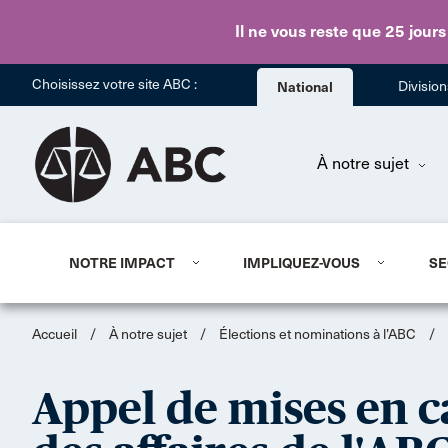
Il ne vous reste que 25 jours
Choisissez votre site ABC :
National
Divisio
À notre sujet
NOTRE IMPACT
IMPLIQUEZ-VOUS
SE
Accueil
/
À notre sujet
/
Élections et nominations à l’ABC
/
Appel de mises en c