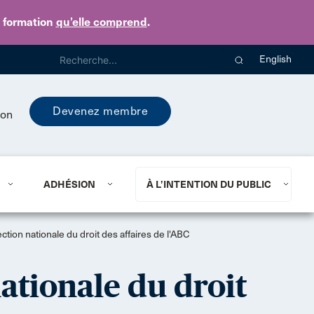
e formation
qu’elle comprend
.
English
Devenez membre
ion
ADHÉSION
À L’INTENTION DU PUBLIC
tion nationale du droit des affaires de l'ABC
ationale du droit