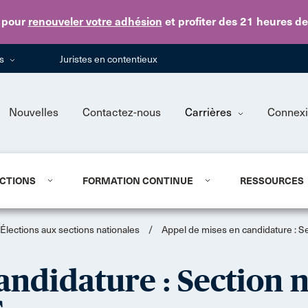
Skip to main content
pour
renouveler votre adhésion
et profiter des 21 heures d
ns
Juristes en contentieux
Nouvelles
Contactez-nous
Carrières
Connex
CTIONS
FORMATION CONTINUE
RESSOURCES
Élections aux sections nationales
/
Appel de mises en candidature : Sec
andidature : Section n