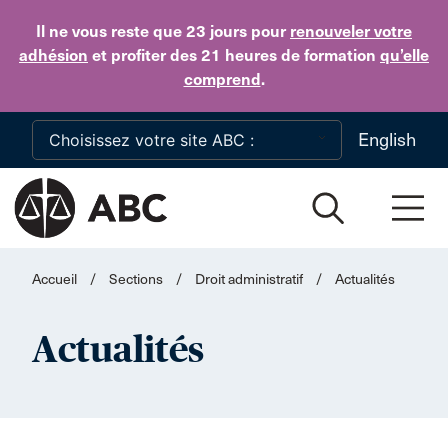
Skip to main content
Il ne vous reste que 23 jours
pour
renouveler votre
adhésion
et profiter des 21 heures de formation
qu’elle
comprend
.
English
Accueil
/
Sections
/
Droit administratif
/
Actualités
Actualités