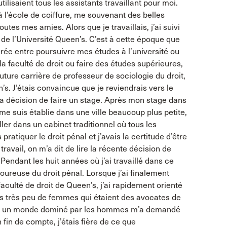
ilisaient tous les assistants travaillant pour moi.
à l’école de coiffure, me souvenant des belles
tes mes amies. Alors que je travaillais, j’ai suivi
e de l’Université Queen’s. C’est à cette époque que
hirée entre poursuivre mes études à l’université ou
à la faculté de droit ou faire des études supérieures,
future carrière de professeur de sociologie du droit,
en’s. J’étais convaincue que je reviendrais vers le
é ma décision de faire un stage. Après mon stage dans
 me suis établie dans une ville beaucoup plus petite,
ller dans un cabinet traditionnel où tous les
atiquer le droit pénal et j’avais la certitude d’être
ravail, on m’a dit de lire la récente décision de
Pendant les huit années où j’ai travaillé dans ce
oureuse du droit pénal. Lorsque j’ai finalement
culté de droit de Queen’s, j’ai rapidement orienté
lors très peu de femmes qui étaient des avocates de
s un monde dominé par les hommes m’a demandé
in de compte, j’étais fière de ce que