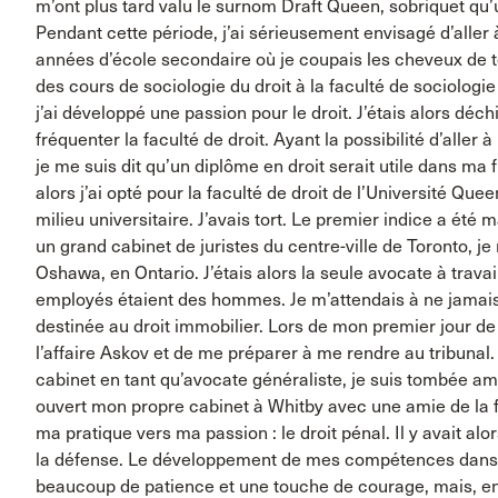
m’ont plus tard valu le surnom Draft Queen, sobriquet qu’ut
Pendant cette période, j’ai sérieusement envisagé d’aller 
années d’école secondaire où je coupais les cheveux de tou
des cours de sociologie du droit à la faculté de sociologi
j’ai développé une passion pour le droit. J’étais alors déc
fréquenter la faculté de droit. Ayant la possibilité d’aller 
je me suis dit qu’un diplôme en droit serait utile dans ma 
alors j’ai opté pour la faculté de droit de l’Université Que
milieu universitaire. J’avais tort. Le premier indice a ét
un grand cabinet de juristes du centre-ville de Toronto, je
Oshawa, en Ontario. J’étais alors la seule avocate à travai
employés étaient des hommes. Je m’attendais à ne jamais pr
destinée au droit immobilier. Lors de mon premier jour de t
l’affaire Askov et de me préparer à me rendre au tribunal. 
cabinet en tant qu’avocate généraliste, je suis tombée am
ouvert mon propre cabinet à Whitby avec une amie de la fa
ma pratique vers ma passion : le droit pénal. Il y avait a
la défense. Le développement de mes compétences dan
beaucoup de patience et une touche de courage, mais, en f