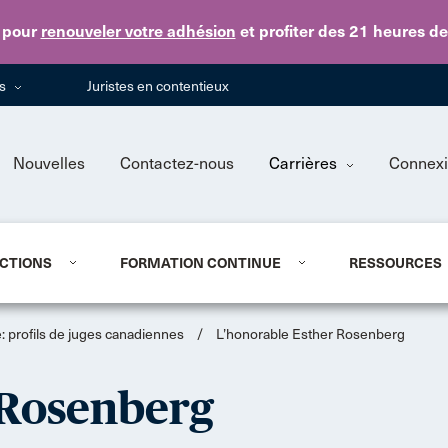
Skip to main content
pour
renouveler votre adhésion
et profiter des 21 heures d
ns
Juristes en contentieux
Nouvelles
Contactez-nous
Carrières
Connex
CTIONS
FORMATION CONTINUE
RESSOURCES
 profils de juges canadiennes
/
L’honorable Esther Rosenberg
 Rosenberg