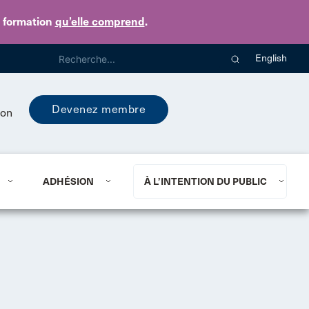
e formation
qu’elle comprend
.
English
Devenez membre
ion
ADHÉSION
À L’INTENTION DU PUBLIC