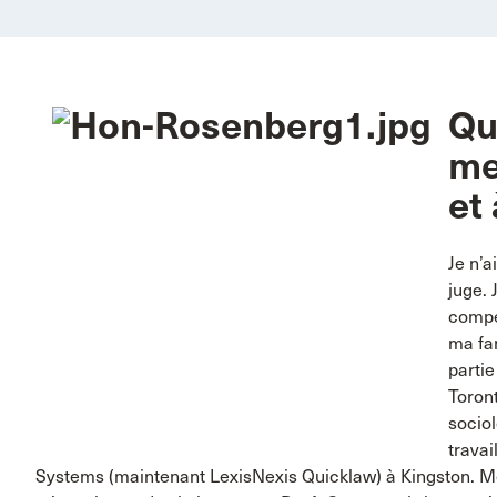
Qu
me
et
Je n’a
juge. 
compé
ma fam
partie
Toront
sociol
trava
Systems (maintenant LexisNexis Quicklaw) à Kingston.