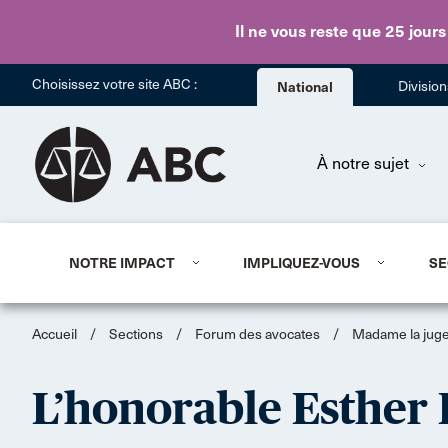
Il ne vous reste que 25 jours
Choisissez votre site ABC :
National
Divisio
À notre sujet
NOTRE IMPACT
IMPLIQUEZ-VOUS
SE
Accueil
/
Sections
/
Forum des avocates
/
Madame la juge:
L’honorable Esther