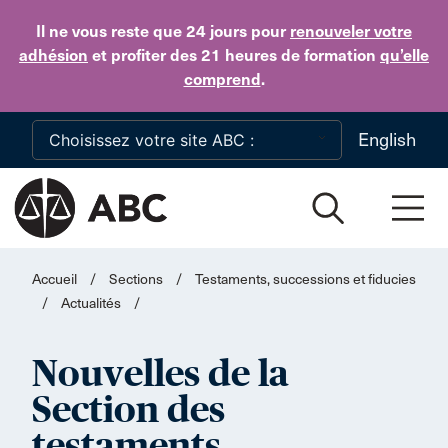
Skip to main content
Il ne vous reste que 24 jours
pour
renouveler votre
adhésion
et profiter des 21 heures de formation
qu’elle
comprend
.
English
Accueil
/
Sections
/
Testaments, successions et fiducies
/
Actualités
/
Nouvelles de la
Section des
testaments,