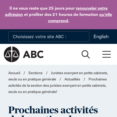
Skip to main content
Il ne vous reste que 25 jours
pour
renouveler votre
adhésion
et profiter des 21 heures de formation
qu’elle
comprend
.
English
Accueil
/
Sections
/
Juristes exerçant en petits cabinets,
seuls ou en pratique générale
/
Actualités
/
Prochaines
activités de la section des juristes exerçant en petits cabinets,
seuls ou en pratique générale!
Prochaines activités