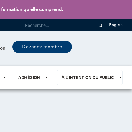
e formation
qu’elle comprend
.
English
Devenez membre
ion
ADHÉSION
À L’INTENTION DU PUBLIC