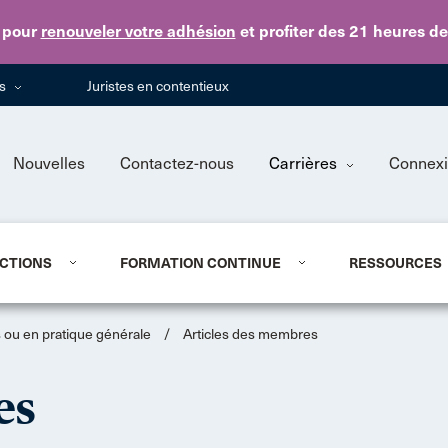
Skip to main content
pour
renouveler votre adhésion
et profiter des 21 heures d
ns
Juristes en contentieux
Nouvelles
Contactez-nous
Carrières
Connex
CTIONS
FORMATION CONTINUE
RESSOURCES
ls ou en pratique générale
/
Articles des membres
es