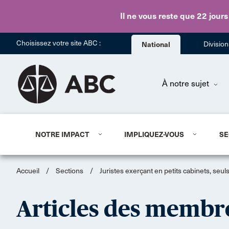
Il ne vous reste que 22 jours
Choisissez votre site ABC :
National
Divisio
À notre sujet
NOTRE IMPACT
IMPLIQUEZ-VOUS
SE
Accueil
/
Sections
/
Juristes exerçant en petits cabinets, seu
Articles des membr