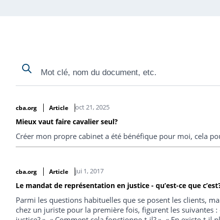
Search
Search
Search Results
oct 21, 2025
cba.org
Article
Mieux vaut faire cavalier seul?
Créer mon propre cabinet a été bénéfique pour moi, cela po
jui 1, 2017
cba.org
Article
Le mandat de représentation en justice - qu’est-ce que c’est
Parmi les questions habituelles que se posent les clients, ma
chez un juriste pour la première fois, figurent les suivantes
justice? », « Comment cela fonctionne-t-il? », « En existe-t-il p