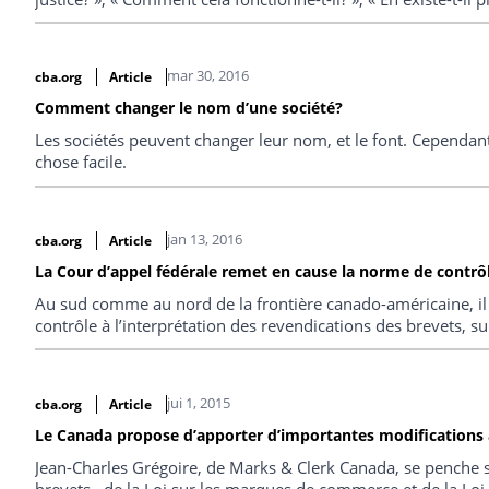
mar 30, 2016
cba.org
Article
Comment changer le nom d’une société?
Les sociétés peuvent changer leur nom, et le font. Cependa
chose facile.
jan 13, 2016
cba.org
Article
La Cour d’appel fédérale remet en cause la norme de contrôle
Au sud comme au nord de la frontière canado-américaine, il 
contrôle à l’interprétation des revendications des brevets, s
jui 1, 2015
cba.org
Article
Le Canada propose d’apporter d’importantes modifications a
Jean-Charles Grégoire, de Marks & Clerk Canada, se penche s
brevets , de la Loi sur les marques de commerce et de la Loi 