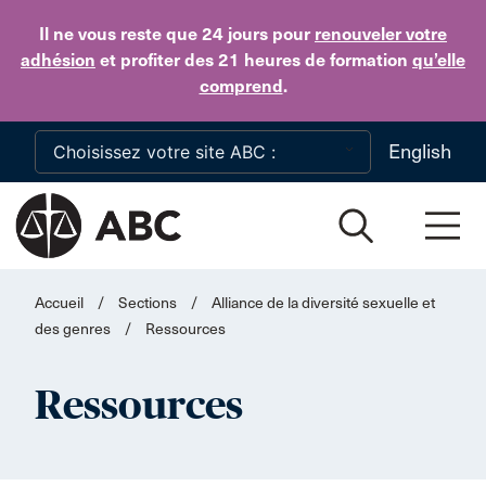
Skip to main content
Il ne vous reste que 24 jours
pour
renouveler votre
adhésion
et profiter des 21 heures de formation
qu’elle
comprend
.
English
Accueil
/
Sections
/
Alliance de la diversité sexuelle et
des genres
/
Ressources
Ressources