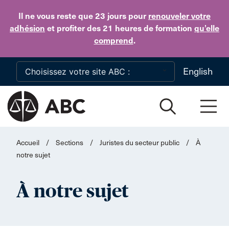
Skip to main content
Il ne vous reste que 23 jours
pour
renouveler votre
adhésion
et profiter des 21 heures de formation
qu’elle
comprend
.
English
Accueil
/
Sections
/
Juristes du secteur public
/
À
notre sujet
À notre sujet