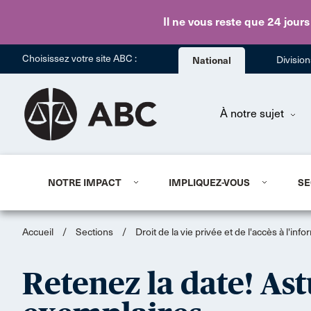
Il ne vous reste que 24 jours
Choisissez votre site ABC :
National
Divisio
À notre sujet
NOTRE IMPACT
IMPLIQUEZ-VOUS
SE
Accueil
/
Sections
/
Droit de la vie privée et de l'accès à l'inf
Retenez la date! As