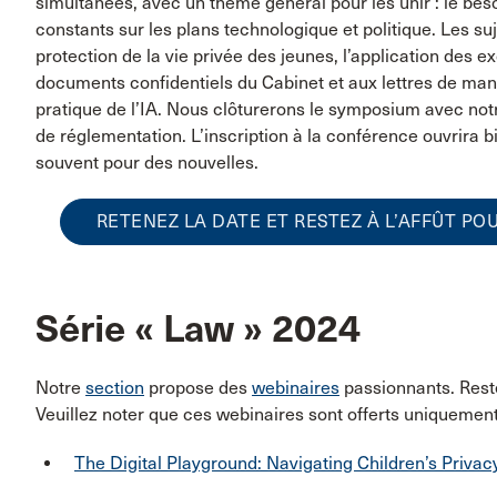
simultanées, avec un thème général pour les unir : le be
constants sur les plans technologique et politique. Les su
protection de la vie privée des jeunes, l’application des e
documents confidentiels du Cabinet et aux lettres de man
pratique de l’IA. Nous clôturerons le symposium avec not
de réglementation. L’inscription à la conférence ouvrira b
souvent pour des nouvelles.
RETENEZ LA DATE ET RESTEZ À L’AFFÛT P
Série « Law » 2024
Notre
section
propose des
webinaires
passionnants. Restez
Veuillez noter que ces webinaires sont offerts uniquement
The Digital Playground: Navigating Children’s Privac