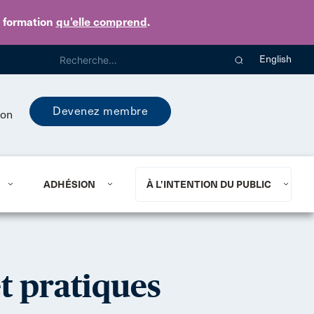
e formation
qu’elle comprend
.
English
Devenez membre
ion
ADHÉSION
À L’INTENTION DU PUBLIC
t pratiques