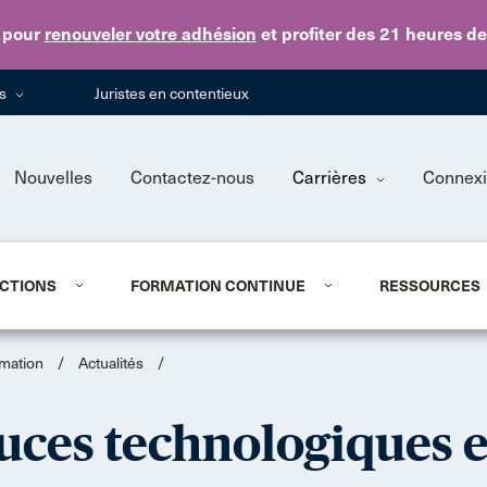
Skip to main content
pour
renouveler votre adhésion
et profiter des 21 heures d
ns
Juristes en contentieux
Nouvelles
Contactez-nous
Carrières
Connex
CTIONS
FORMATION CONTINUE
RESSOURCES
ormation
/
Actualités
/
tuces technologiques e