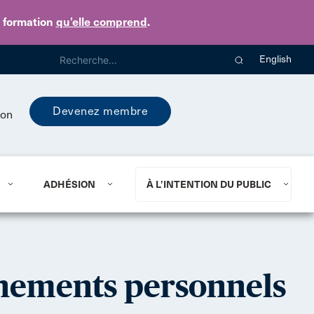
e formation
qu’elle comprend
.
English
Devenez membre
ion
ADHÉSION
À L’INTENTION DU PUBLIC
gnements personnels