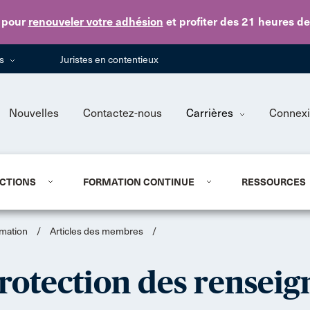
Skip to main content
pour
renouveler votre adhésion
et profiter des 21 heures d
ns
Juristes en contentieux
Nouvelles
Contactez-nous
Carrières
Connex
CTIONS
FORMATION CONTINUE
RESSOURCES
ormation
/
Articles des membres
/
protection des rensei