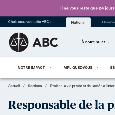
Il ne vous reste que 24 jours
Choisissez votre site ABC :
National
Divisio
À notre sujet
NOTRE IMPACT
IMPLIQUEZ-VOUS
SE
Accueil
/
Sections
/
Droit de la vie privée et de l'accès à l'inf
Responsable de la 