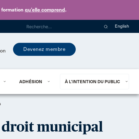
e formation
qu’elle comprend
.
English
Devenez membre
ion
ADHÉSION
À L’INTENTION DU PUBLIC
s
 droit municipal