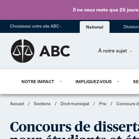
Il ne vous reste que 25 jours
Choisissez votre site ABC :
National
Divisio
À notre sujet
NOTRE IMPACT
IMPLIQUEZ-VOUS
SE
Accueil
/
Sections
/
Droit municipal
/
Prix
/
Concours de
Concours de dissert