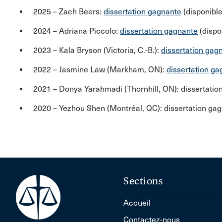
2025 – Zach Beers:
dissertation gagnante
(disponibl
2024 – Adriana Piccolo:
dissertation gagnante
(dispo
2023 – Kala Bryson (Victoria, C.-B.):
dissertation gag
2022 – Jasmine Law (Markham, ON):
dissertation g
2021 – Donya Yarahmadi (Thornhill, ON): dissertatio
2020 – Yezhou Shen (Montréal, QC): dissertation ga
Sections
Accueil
Contactez-nous