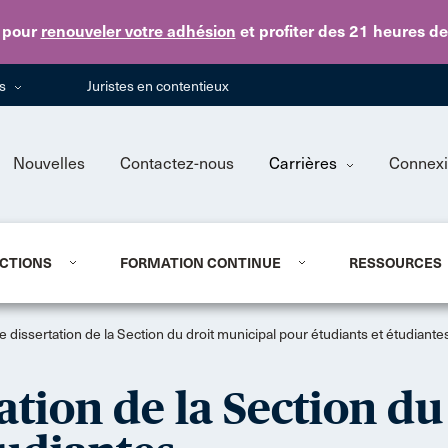
Skip to main content
pour
renouveler votre adhésion
et profiter des 21 heures d
ns
Juristes en contentieux
Nouvelles
Contactez-nous
Carrières
Connex
CTIONS
FORMATION CONTINUE
RESSOURCES
 dissertation de la Section du droit municipal pour étudiants et étudiante
ation de la Section du