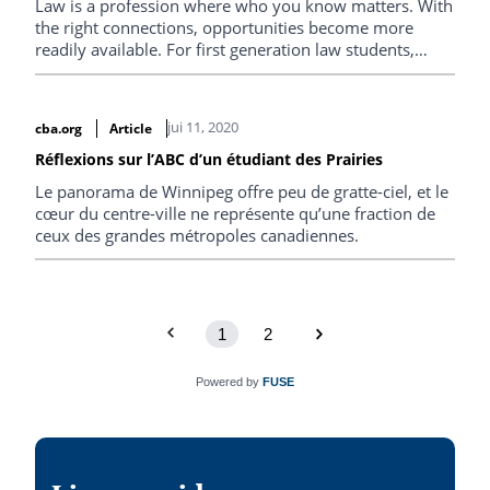
Law is a profession where who you know matters. With
the right connections, opportunities become more
readily available. For first generation law students,
though, the ‘who you know’ is generally thinner and
more difficult to access.
jui 11, 2020
cba.org
Article
Réflexions sur l’ABC d’un étudiant des Prairies
Le panorama de Winnipeg offre peu de gratte-ciel, et le
cœur du centre-ville ne représente qu’une fraction de
ceux des grandes métropoles canadiennes.
1
2
Powered by
FUSE