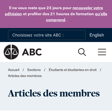
Skip to main content
Il ne vous reste que 23 jours
pour
renouveler votre
adhésion
et profiter des 21 heures de formation
qu’elle
comprend
.
English
Accueil
/
Sections
/
Étudiants et étudiantes en droit
/
Articles des membres
Articles des membres