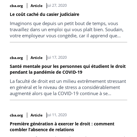
– ce qui veut dire que lorsqu’on se rend compte que les
jui 27, 2020
cba.org
Article
choses vont mal, il est un peu tard pour renverser la
vapeur.
Le coût caché du casier judiciaire
Imaginons que depuis un petit bout de temps, vous
travaillez dans un emploi qui vous plaît bien. Soudain,
votre employeur vous congédie, car il apprend que
vous possédez un casier judiciaire. Vous êtes incapable
de trouver un autre travail pour lequel vous êtes
qualifié et qui n’exige pas de ne pas avoir de casier
jui 17, 2020
cba.org
Article
judiciaire.
Santé mentale pour les personnes qui étudient le droit
pendant la pandémie de COVID-19
La faculté de droit est un milieu extrêmement stressant
en général et le niveau de stress a considérablement
augmenté alors que la COVID-19 continue à se
propager.
jui 11, 2020
cba.org
Article
Première génération à exercer le droit : comment
combler l’absence de relations