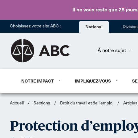
Il ne vous reste que 25 jours
Choisissez votre site ABC :
National
Divisio
À notre sujet
NOTRE IMPACT
IMPLIQUEZ-VOUS
SE
Accueil
/
Sections
/
Droit du travail et de l'emploi
/
Article
Protection d’employ