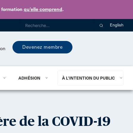
e formation
qu’elle comprend
.
English
Devenez membre
ion
ADHÉSION
À L’INTENTION DU PUBLIC
ère de la COVID-19