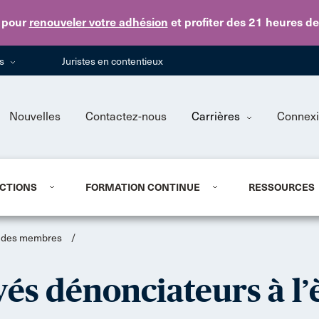
Skip to main content
pour
renouveler votre adhésion
et profiter des 21 heures d
ns
Juristes en contentieux
Nouvelles
Contactez-nous
Carrières
Connex
CTIONS
FORMATION CONTINUE
RESSOURCES
s des membres
/
és dénonciateurs à l’