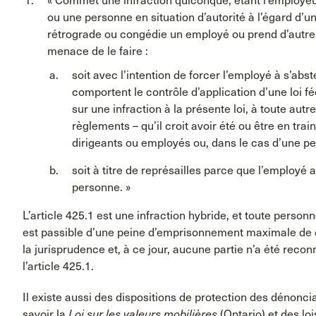
« Commet une infraction quiconque, étant l’employe
ou une personne en situation d’autorité à l’égard d’u
rétrograde ou congédie un employé ou prend d’autres
menace de le faire :
soit avec l’intention de forcer l’employé à s’abst
comportent le contrôle d’application d’une loi 
sur une infraction à la présente loi, à toute autre
règlements – qu’il croit avoir été ou être en tra
dirigeants ou employés ou, dans le cas d’une pe
soit à titre de représailles parce que l’employé 
personne. »
L’article 425.1 est une infraction hybride, et toute perso
est passible d’une peine d’emprisonnement maximale de ci
la jurisprudence et, à ce jour, aucune partie n’a été rec
l’article 425.1.
Il existe aussi des dispositions de protection des dénoncia
savoir la
Loi sur les valeurs mobilières
(Ontario) et des lo