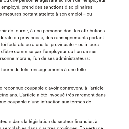
ur ou une personne agissant au nom de l’employeur,
n employé, prend des sanctions disciplinaires,
 mesures portant atteinte à son emploi – ou
enir de fournir, à une personne dont les attributions
fédérale ou provinciale, des renseignements portant
 loi fédérale ou à une loi provinciale – ou à leurs
in d’être commise par l’employeur ou l’un de ses
rsonne morale, l’un de ses administrateurs;
a fourni de tels renseignements à une telle
nne reconnue coupable d’avoir contrevenu à l’article
nq ans. L’article a été invoqué très rarement dans
onnue coupable d’une infraction aux termes de
teurs dans la législation du secteur financier, à
is semblables dans d’autres provinces. En vertu de