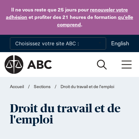
Skip to main content
Il ne vous reste que 25 jours
pour
renouveler votre
adhésion
et profiter des 21 heures de formation
qu’elle
comprend
.
English
Accueil
/
Sections
/
Droit du travail et de l'emploi
Droit du travail et de
l'emploi