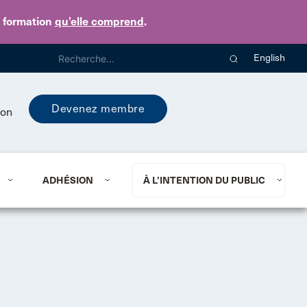
e formation
qu’elle comprend
.
English
Devenez membre
ion
ADHÉSION
À L’INTENTION DU PUBLIC