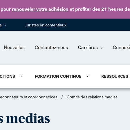
Skip to main content
pour
renouveler votre adhésion
et profiter des 21 heures d
ns
Juristes en contentieux
Nouvelles
Contactez-nous
Carrières
Connex
CTIONS
FORMATION CONTINUE
RESSOURCES
ordonnateurs et coordonnatrices
/
Comité des relations medias
s medias