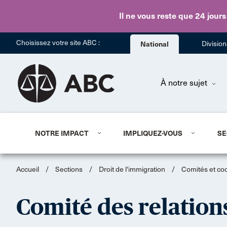
Il ne vous reste que 24 jours
Choisissez votre site ABC :
National
Divisio
À notre sujet
NOTRE IMPACT
IMPLIQUEZ-VOUS
SE
Accueil
/
Sections
/
Droit de l'immigration
/
Comités et co
Comité des relation