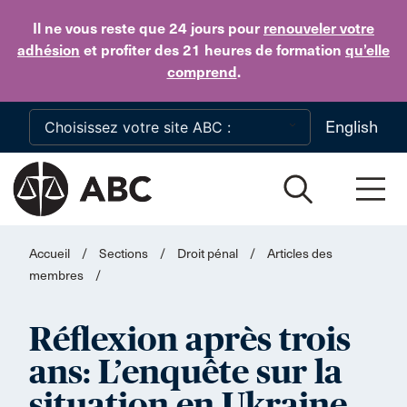
Skip to main content
Il ne vous reste que 24 jours
pour
renouveler votre
adhésion
et profiter des 21 heures de formation
qu’elle
comprend
.
English
Accueil
/
Sections
/
Droit pénal
/
Articles des
membres
/
Réflexion après trois
ans: L’enquête sur la
situation en Ukraine