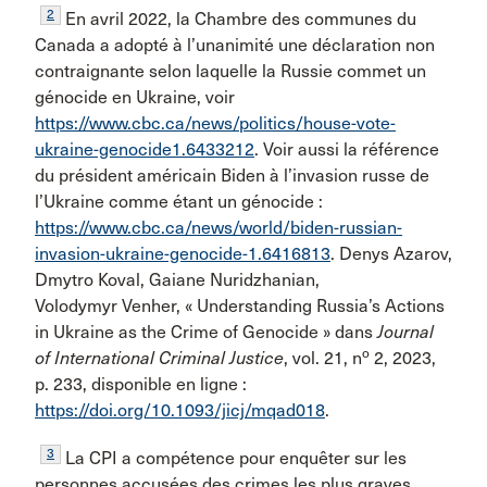
2
En avril 2022, la Chambre des communes du
Canada a adopté à l’unanimité une déclaration non
contraignante selon laquelle la Russie commet un
génocide en Ukraine, voir
https://www.cbc.ca/news/politics/house-vote-
ukraine-genocide1.6433212
. Voir aussi la référence
du président américain Biden à l’invasion russe de
l’Ukraine comme étant un génocide :
https://www.cbc.ca/news/world/biden-russian-
invasion-ukraine-genocide-1.6416813
. Denys Azarov,
Dmytro Koval, Gaiane Nuridzhanian,
Volodymyr Venher, « Understanding Russia’s Actions
in Ukraine as the Crime of Genocide » dans
Journal
o
of International Criminal Justice
, vol. 21, n
2, 2023,
p. 233, disponible en ligne :
https://doi.org/10.1093/jicj/mqad018
.
3
La CPI a compétence pour enquêter sur les
personnes accusées des crimes les plus graves