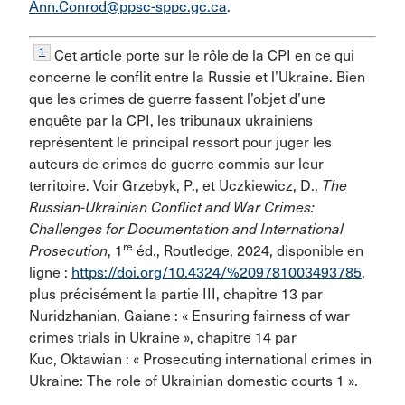
Ann.Conrod@ppsc-sppc.gc.ca
.
1
Cet article porte sur le rôle de la CPI en ce qui
concerne le conflit entre la Russie et l’Ukraine. Bien
que les crimes de guerre fassent l’objet d’une
enquête par la CPI, les tribunaux ukrainiens
représentent le principal ressort pour juger les
auteurs de crimes de guerre commis sur leur
territoire. Voir Grzebyk, P., et Uczkiewicz, D.,
The
Russian-Ukrainian Conflict and War Crimes:
Challenges for Documentation and International
re
Prosecution
, 1
éd., Routledge, 2024, disponible en
ligne :
https://doi.org/10.4324/%209781003493785
,
plus précisément la partie III, chapitre 13 par
Nuridzhanian, Gaiane : « Ensuring fairness of war
crimes trials in Ukraine », chapitre 14 par
Kuc, Oktawian : « Prosecuting international crimes in
Ukraine: The role of Ukrainian domestic courts 1 ».