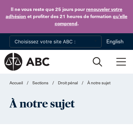
Skip to main content
Il ne vous reste que 25 jours
pour
renouveler votre
adhésion
et profiter des 21 heures de formation
qu’elle
comprend
.
English
Accueil
/
Sections
/
Droit pénal
/
À notre sujet
À notre sujet