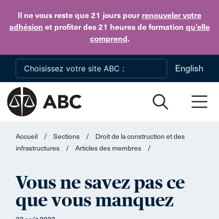
Skip to main content
Il ne vous reste que 21 jours
pour
renouveler votre
adhésion
et profiter des 21 heures de formation
qu’elle
comprend
.
English
Accueil
/
Sections
/
Droit de la construction et des
infrastructures
/
Articles des membres
/
Vous ne savez pas ce
que vous manquez