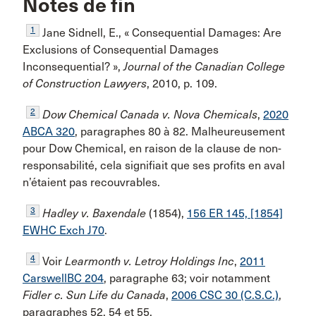
Notes de fin
1
Jane Sidnell, E., « Consequential Damages: Are
Exclusions of Consequential Damages
Inconsequential? »,
Journal of the Canadian College
of Construction Lawyers
, 2010, p. 109.
2
Dow Chemical Canada v. Nova Chemicals
,
2020
ABCA 320
, paragraphes 80 à 82. Malheureusement
pour Dow Chemical, en raison de la clause de non-
responsabilité, cela signifiait que ses profits en aval
n’étaient pas recouvrables.
3
Hadley v. Baxendale
(1854),
156 ER 145, [1854]
EWHC Exch J70
.
4
Voir
Learmonth v. Letroy Holdings Inc
,
2011
CarswellBC 204
, paragraphe 63; voir notamment
Fidler c. Sun Life du Canada
,
2006 CSC 30 (C.S.C.)
,
paragraphes 52, 54 et 55.