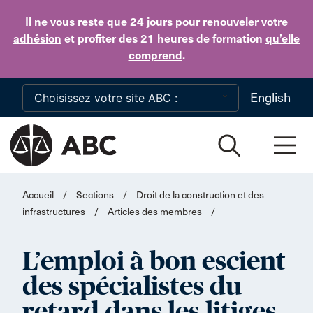
Skip to main content
Il ne vous reste que 24 jours
pour
renouveler votre
adhésion
et profiter des 21 heures de formation
qu’elle
comprend
.
English
Accueil
/
Sections
/
Droit de la construction et des
infrastructures
/
Articles des membres
/
L’emploi à bon escient
des spécialistes du
retard dans les litiges