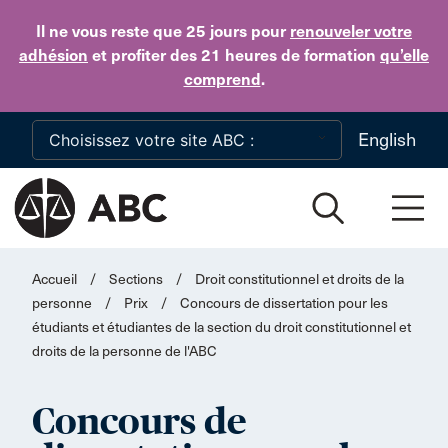
Skip to main content
Il ne vous reste que 25 jours
pour
renouveler votre
adhésion
et profiter des 21 heures de formation
qu’elle
comprend
.
English
Accueil
/
Sections
/
Droit constitutionnel et droits de la
personne
/
Prix
/
Concours de dissertation pour les
étudiants et étudiantes de la section du droit constitutionnel et
droits de la personne de l'ABC
Concours de