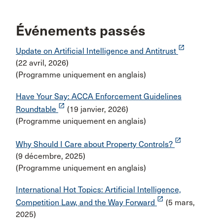
Événements passés
launch
Update on Artificial Intelligence and Antitrust
(22 avril, 2026)
(Programme uniquement en anglais)
Have Your Say: ACCA Enforcement Guidelines
launch
Roundtable
(19 janvier, 2026)
(Programme uniquement en anglais)
launch
Why Should I Care about Property Controls?
(9 décembre, 2025)
(Programme uniquement en anglais)
International Hot Topics: Artificial Intelligence,
launch
Competition Law, and the Way Forward
(5 mars,
2025)