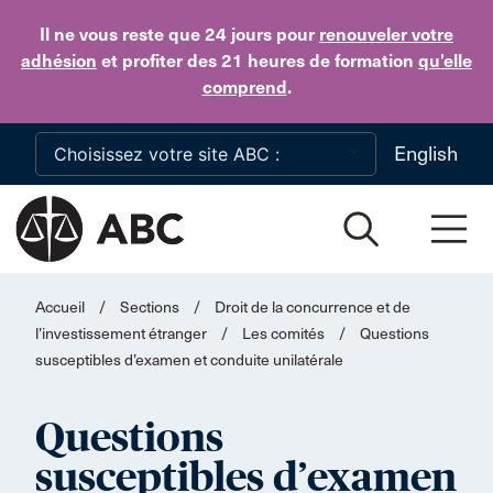
Skip to main content
Il ne vous reste que 24 jours
pour
renouveler votre
adhésion
et profiter des 21 heures de formation
qu’elle
comprend
.
English
Accueil
/
Sections
/
Droit de la concurrence et de
l’investissement étranger
/
Les comités
/
Questions
susceptibles d’examen et conduite unilatérale
Questions
susceptibles d’examen