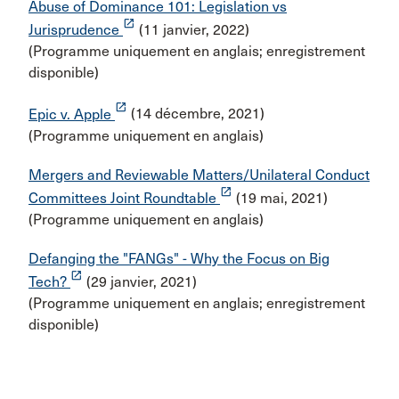
Abuse of Dominance 101: Legislation vs
launch
Jurisprudence
(11 janvier, 2022)
(Programme uniquement en anglais; enregistrement
disponible)
launch
Epic v. Apple
(14 décembre, 2021)
(Programme uniquement en anglais)
Mergers and Reviewable Matters/Unilateral Conduct
launch
Committees Joint Roundtable
(19 mai, 2021)
(Programme uniquement en anglais)
Defanging the "FANGs" - Why the Focus on Big
launch
Tech?
(29 janvier, 2021)
(Programme uniquement en anglais; enregistrement
disponible)