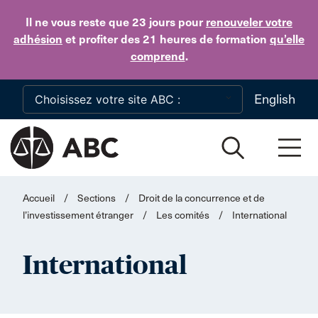
Skip to main content
Il ne vous reste que 23 jours
pour
renouveler votre
adhésion
et profiter des 21 heures de formation
qu’elle
comprend
.
English
Accueil
/
Sections
/
Droit de la concurrence et de
l’investissement étranger
/
Les comités
/
International
International