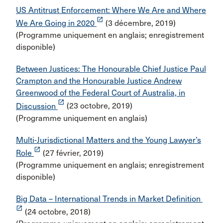
US Antitrust Enforcement: Where We Are and Where
launch
We Are Going in 2020
(3 décembre, 2019)
(Programme uniquement en anglais; enregistrement
disponible)
Between Justices: The Honourable Chief Justice Paul
Crampton and the Honourable Justice Andrew
Greenwood of the Federal Court of Australia, in
launch
Discussion
(23 octobre, 2019)
(Programme uniquement en anglais)
Multi-Jurisdictional Matters and the Young Lawyer’s
launch
Role
(27 février, 2019)
(Programme uniquement en anglais; enregistrement
disponible)
Big Data – International Trends in Market Definition
launch
(24 octobre, 2018)