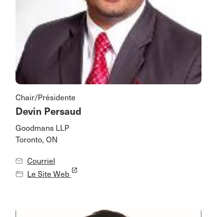
Chair/Présidente
Devin Persaud
Goodmans LLP
Toronto, ON
Courriel
launch
Le Site Web