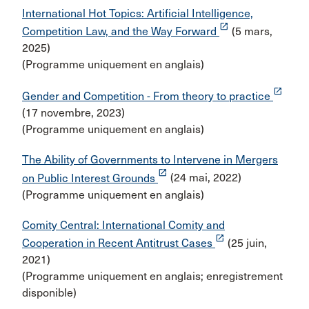
International Hot Topics: Artificial Intelligence,
launch
Competition Law, and the Way Forward
(5 mars,
2025)
(Programme uniquement en anglais)
launch
Gender and Competition - From theory to practice
(17 novembre, 2023)
(Programme uniquement en anglais)
The Ability of Governments to Intervene in Mergers
launch
on Public Interest Grounds
(24 mai, 2022)
(Programme uniquement en anglais)
Comity Central: International Comity and
launch
Cooperation in Recent Antitrust Cases
(25 juin,
2021)
(Programme uniquement en anglais; enregistrement
disponible)