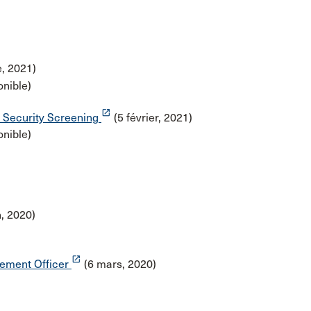
, 2021)
nible)
launch
l Security Screening
(5 février, 2021)
nible)
n, 2020)
launch
cement Officer
(6 mars, 2020)