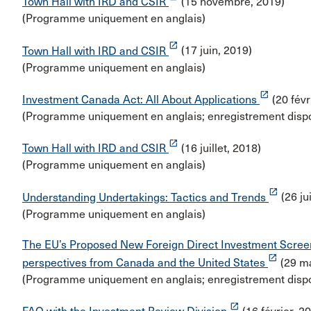
Town Hall with IRD and CSIR
(15 novembre, 2019)
(Programme uniquement en anglais)
launch
Town Hall with IRD and CSIR
(17 juin, 2019)
(Programme uniquement en anglais)
launch
Investment Canada Act: All About Applications
(20 févr
(Programme uniquement en anglais; enregistrement dispo
launch
Town Hall with IRD and CSIR
(16 juillet, 2018)
(Programme uniquement en anglais)
launch
Understanding Undertakings: Tactics and Trends
(26 ju
(Programme uniquement en anglais)
The EU’s Proposed New Foreign Direct Investment Scree
launch
perspectives from Canada and the United States
(29 ma
(Programme uniquement en anglais; enregistrement dispo
launch