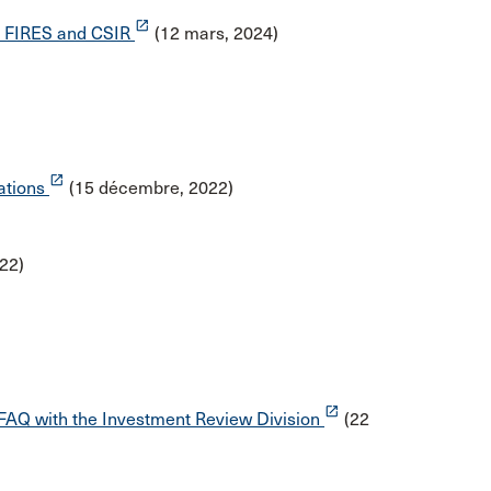
launch
th FIRES and CSIR
(12 mars, 2024)
launch
ations
(15 décembre, 2022)
22)
)
launch
FAQ with the Investment Review Division
(22