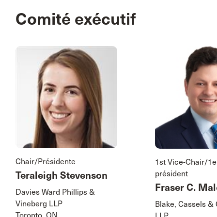
Comité exécutif
Chair/Présidente
1st Vice-Chair/1e
président
Teraleigh Stevenson
Fraser C. Ma
Davies Ward Phillips &
Vineberg LLP
Blake, Cassels &
Toronto, ON
LLP