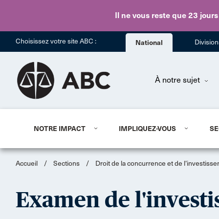
Il ne vous reste que 23 jours
Choisissez votre site ABC :
National
Divisio
À notre sujet
NOTRE IMPACT
IMPLIQUEZ-VOUS
SE
Accueil
/
Sections
/
Droit de la concurrence et de l’investiss
Examen de l'invest