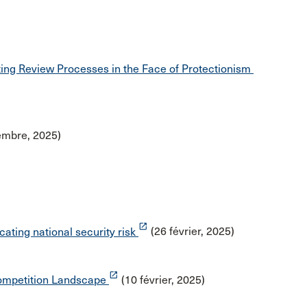
ting Review Processes in the Face of Protectionism
embre, 2025)
launch
cating national security risk
(26 février, 2025)
launch
ompetition Landscape
(10 février, 2025)