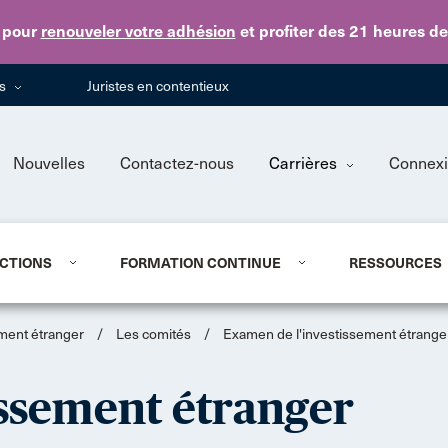
Skip to main content
pour
renouveler votre adhésion
et profiter des 21 heures d
ns
Juristes en contentieux
Nouvelles
Contactez-nous
Carrières
Connex
CTIONS
FORMATION CONTINUE
RESSOURCES
ement étranger
/
Les comités
/
Examen de l'investissement étrange
issement étranger