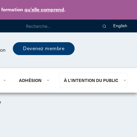
e formation
qu’elle comprend
.
English
Devenez membre
ion
ADHÉSION
À L’INTENTION DU PUBLIC
r