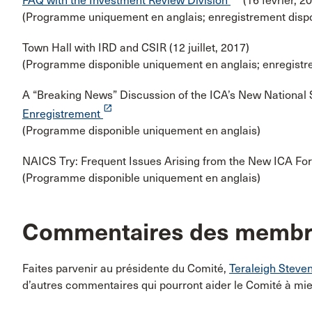
FAQ with the Investment Review Division
(16 février, 2
(Programme uniquement en anglais; enregistrement dispo
Town Hall with IRD and CSIR (12 juillet, 2017)
(Programme disponible uniquement en anglais; enregistr
A “Breaking News” Discussion of the ICA’s New National S
launch
Enregistrement
(Programme disponible uniquement en anglais)
NAICS Try: Frequent Issues Arising from the New ICA F
(Programme disponible uniquement en anglais)
Commentaires des memb
Faites parvenir au présidente du Comité,
Teraleigh Steve
d’autres commentaires qui pourront aider le Comité à m