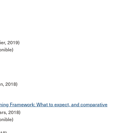
ier, 2019)
nible)
in, 2018)
ning Framework: What to expect, and comparative
rs, 2018)
nible)