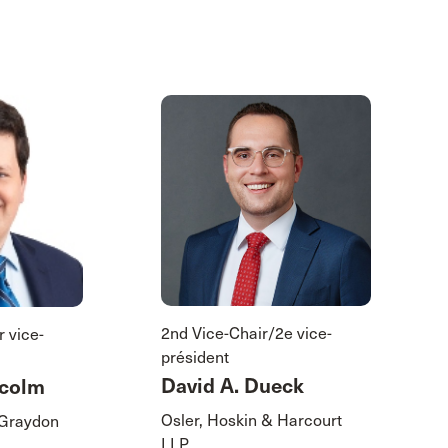
2nd Vice-Chair/2e vice-
r vice-
président
David A. Dueck
lcolm
Osler, Hoskin & Harcourt
 Graydon
LLP