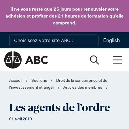
Skip to main content
Il ne vous reste que 25 jours
pour
renouveler votre
adhésion
et profiter des 21 heures de formation
qu’elle
comprend
.
English
Accueil
/
Sections
/
Droit de la concurrence et de
l’investissement étranger
/
Articles des membres
/
Les agents de l’ordre
01 avril 2019