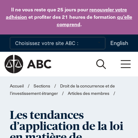
Skip to main content
Il ne vous reste que 25 jours
pour
renouveler votre
adhésion
et profiter des 21 heures de formation
qu’elle
comprend
.
English
Accueil
/
Sections
/
Droit de la concurrence et de
l’investissement étranger
/
Articles des membres
/
Les tendances
d’application de la loi
en matière de