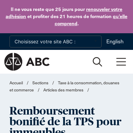
Skip to main content
Il ne vous reste que 25 jours
pour
renouveler votre
adhésion
et profiter des 21 heures de formation
qu’elle
comprend
.
English
Accueil
/
Sections
/
Taxe à la consommation, douanes
et commerce
/
Articles des membres
/
Remboursement
bonifié de la TPS pour
immeubles