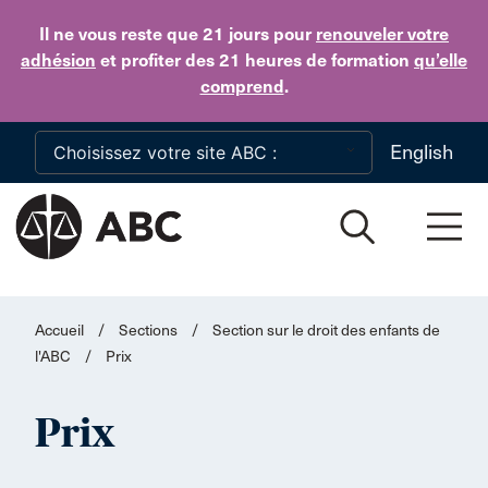
Skip to main content
Il ne vous reste que 21 jours
pour
renouveler votre
adhésion
et profiter des 21 heures de formation
qu’elle
comprend
.
English
Accueil
/
Sections
/
Section sur le droit des enfants de
l'ABC
/
Prix
Prix