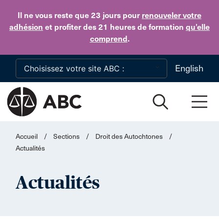
Skip to main content
Il ne vous reste que 23 jours
pour
renouveler votre
adhésion
et profiter des 21 heures de formation
qu’elle
comprend
.
English
Accueil
/
Sections
/
Droit des Autochtones
/
Actualités
Actualités