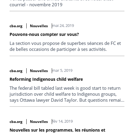
courriel - novembre 2019
mai 24, 2019
cba.org
Nouvelles
Pouvons-nous compter sur vous?
La section vous propose de superbes séances de FC et
de belles occasions de participer à ses activités.
mar 5, 2019
cba.org
Nouvelles
Reforming Indigenous child welfare
The federal bill tabled last week is good start to return
jurisdiction over child welfare to Indigenous groups,
says Ottawa lawyer David Taylor. But questions remain
about ensuring that proper funding follows (disponible
uniquement en anglais).
fév 14, 2019
cba.org
Nouvelles
Nouvelles sur les programmes, les réunions et